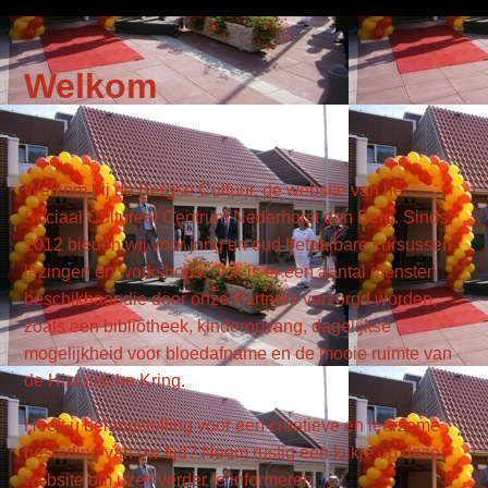
Welkom
Welkom bij de Bergse Cultuur, de website van het
Sociaal Cultureel Centrum Nederhorst den Berg. Sinds
2012 bieden wij voor jong en oud betaalbare cursussen,
lezingen en workshops. Ook is er een aantal diensten
beschikbaar die door onze Partners
verzorgd
worden,
zoals een bibliotheek, kinderopvang, dagelijkse
mogelijkheid voor bloedafname en de mooie ruimte van
de Historische Kring.
Heeft u belangstelling voor een creatieve en leerzame
besteding van uw tijd? Neem rustig een kijkje op deze
website om uzelf verder te informeren.