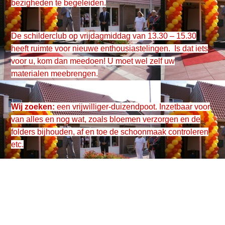
bezigheden te begeleiden.
De schilderclub op vrijdagmiddag van 13.30 – 15.30
heeft ruimte voor nieuwe
enthousiastelingen.
Is dat iets
voor u, kom dan meedoen! U moet wel zelf uw
materialen meebrengen.
Wij zoeken:
een vrijwilliger-duizendpoot. Inzetbaar voor
van alles en nog wat, zoals bloemen verzorgen en de
folders bijhouden, af en toe de schoonmaak controleren
etc.
Informatie: Gretha Jager 06 155 82
425 jagerkui@xs4all.nl
Het SCC vindt u aan de Blijklaan 1, tussen Brandweer
en Sporthal.