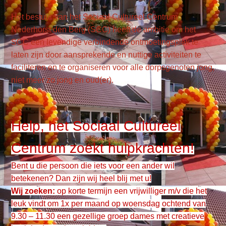
Het bestuur van het Sociaal Cultureel Centrum
Nederhorst den Berg (SCC) heeft de ambitie om het
SCC een levendige verbindende ontmoetingsplek te
laten zijn door aansprekende en nuttige activiteiten te
faciliteren en te organiseren voor alle dorpsgenoten jong,
niet meer zo jong en oud(er).
Help, het Sociaal Cultureel
Centrum zoekt hulpkrachten!
Bent u die persoon die iets voor een ander wil
betekenen? Dan zijn wij heel blij met u!
Wij zoeken:
op korte termijn een vrijwilliger m/v die het
leuk vindt om 1x per maand op woensdag ochtend van
9.30 – 11.30 een gezellige groep dames met creatieve