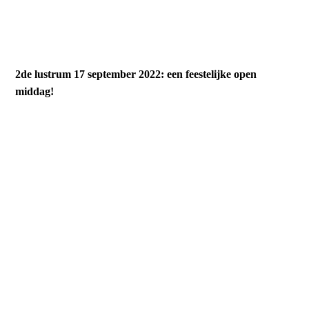
2de lustrum 17 september 2022: een feestelijke open
middag!
_DSC3131
_DSC3143
_DSC3148
_DSC3153
_DSC3155